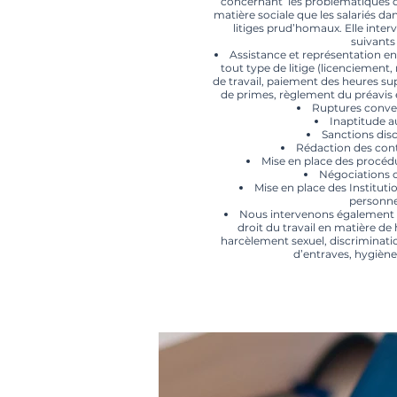
concernant les problématiques d
matière sociale que les salariés 
litiges prud’homaux.
Elle inte
suivants 
Assistance et représentation 
tout type de litige (licenciement,
de travail, paiement des heures s
de primes, règlement du préavis 
Ruptures conve
Inaptitude au
Sanctions disc
Rédaction des contr
Mise en place des procéd
Négociations c
Mise en place des Instituti
personne
Nous intervenons également 
droit du travail en matière d
harcèlement sexuel, discrimination
d’entraves, hygiène 