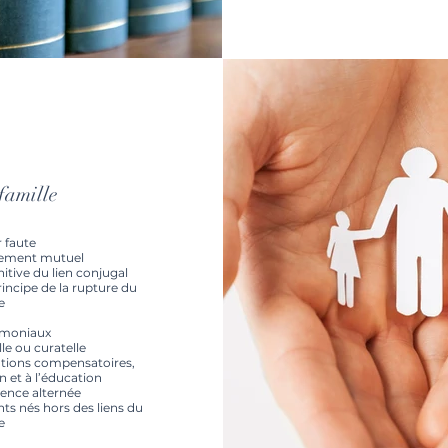
famille
 faute
tement mutuel
itive du lien conjugal
incipe de la rupture du
e
imoniaux
le ou curatelle
ations compensatoires,
n et à l’éducation
dence alternée
ts nés hors des liens du
e