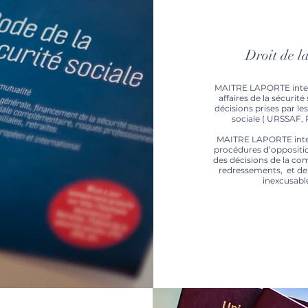
Droit de la
MAITRE LAPORTE interv
affaires de la sécurité
décisions prises par les
sociale ( URSSAF, 
MAITRE LAPORTE inte
procédures d’oppositio
des décisions de la co
redressements, et de
inexcusabl