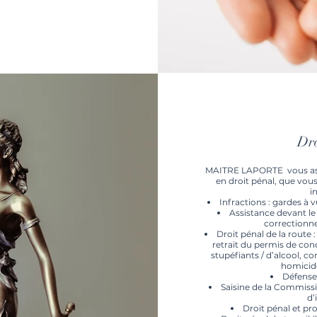
Dro
MAITRE LAPORTE vous assi
en droit pénal, que vou
i
Infractions : gardes à 
Assistance devant le 
correctionne
Droit pénal de la route :
retrait du permis de con
stupéfiants / d’alcool, c
homicide
Défense 
Saisine de la Commiss
d’
Droit pénal et p