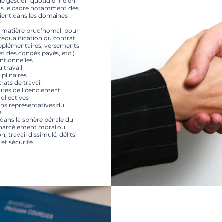
e gestion quotidienne en
dans le cadre notamment des
rvient dans les domaines
:
en matière prud’homal pour
 requalification du contrat
upplémentaires, versements
et des congés payés, etc.)
ntionnelles
 travail
iplinaires
ats de travail
ures de licenciement
ollectives
ons représentatives du
l
dans la sphère pénale du
e harcèlement moral ou
, travail dissimulé, délits
et sécurité.